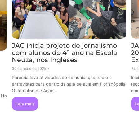
JAC inicia projeto de jornalismo
JA
com alunos do 4º ano na Escola
20
Neuza, nos Ingleses
Ex
30 de maio de 2025
/
25 d
Parceria leva atividades de comunicação, rádio e
Ini
entrevistas para dentro da sala de aula em Florianópolis
rec
O Jornalismo e Ação...
comu
l Na
Leia mais
Le