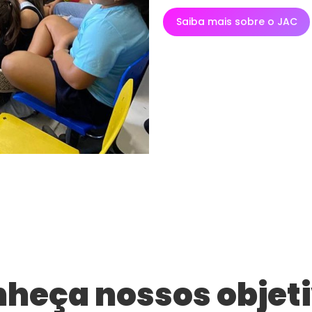
Saiba mais sobre o JAC
heça nossos objet