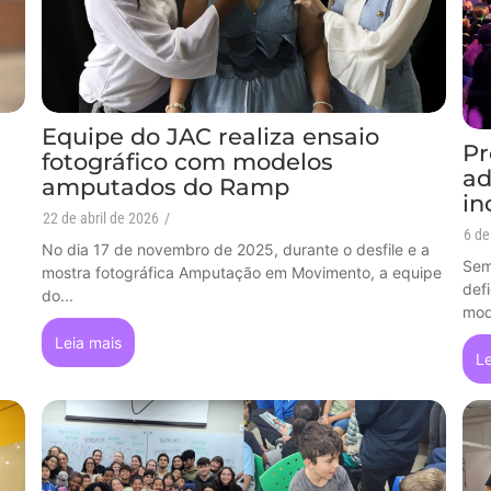
Equipe do JAC realiza ensaio
Pr
fotográfico com modelos
ad
amputados do Ramp
in
22 de abril de 2026
/
6 de
No dia 17 de novembro de 2025, durante o desfile e a
Sem
mostra fotográfica Amputação em Movimento, a equipe
def
do...
mod
Leia mais
Le